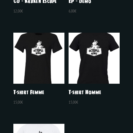
CD – Kraken Escape
EP – Demo
12,00
€
6,00
€
T-shirt Femme
T-shirt Homme
15,00
€
15,00
€