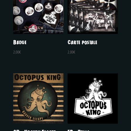
Badge
Carte postale
2,00
€
2,00
€