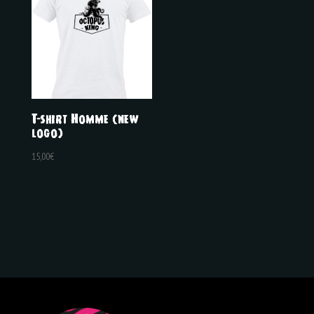
T-shirt Homme (new
logo)
15,00
€