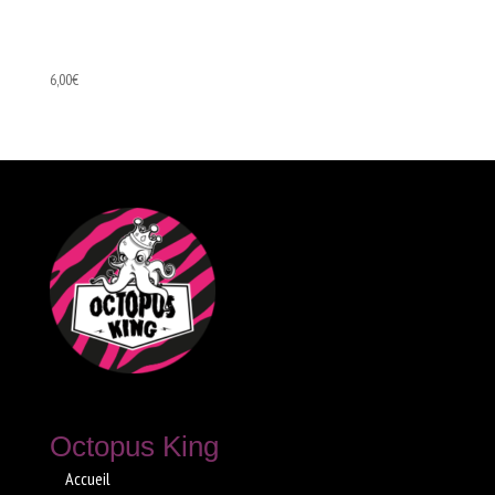
EP – Demo
6,00
€
Octopus King
Accueil