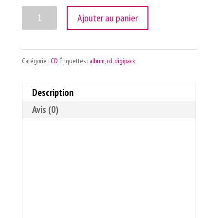
quantité
Ajouter au panier
de
CD
Catégorie :
CD
Étiquettes :
album
,
cd
,
digipack
-
Kraken
Description
Escape
Avis (0)
Description