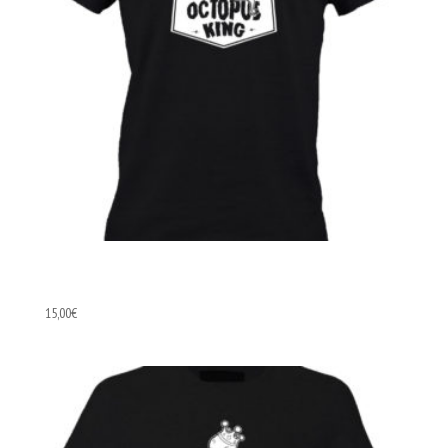
T-shirt Homme
15,00
€