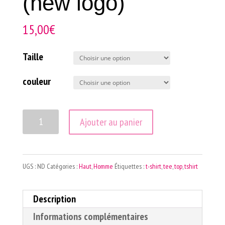
(new logo)
15,00
€
Taille
couleur
quantité
Ajouter au panier
de
T-
UGS :
ND
Catégories :
Haut
,
Homme
Étiquettes :
t-shirt
,
tee
,
top
,
tshirt
shirt
Homme
Description
(new
Informations complémentaires
logo)